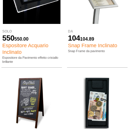
SOLO
DA
550
104
550.00
104.89
Espositore Acquario
Snap Frame Inclinato
Inclinato
Snap Frame da pavimento
Espositore da Pavimento effetto cristallo
brillante