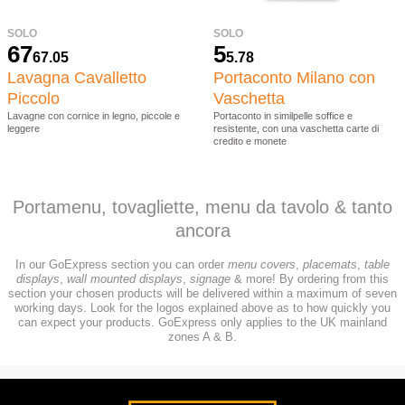
SOLO
SOLO
67
5
67.05
5.78
Lavagna Cavalletto
Portaconto Milano con
Piccolo
Vaschetta
Lavagne con cornice in legno, piccole e
Portaconto in similpelle soffice e
leggere
resistente, con una vaschetta carte di
credito e monete
Portamenu, tovagliette, menu da tavolo & tanto
ancora
In our GoExpress section you can order
menu covers
,
placemats
,
table
displays
,
wall mounted displays
,
signage
& more! By ordering from this
section your chosen products will be delivered within a maximum of seven
working days. Look for the logos explained above as to how quickly you
can expect your products. GoExpress only applies to the UK mainland
zones
A & B
.