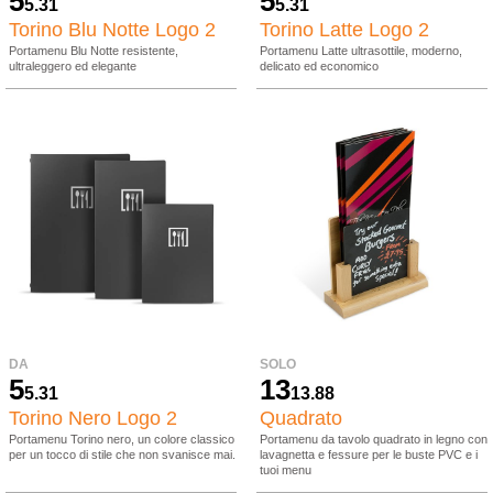
5
5
5.31
5.31
Torino Blu Notte Logo 2
Torino Latte Logo 2
Portamenu Blu Notte resistente,
Portamenu Latte ultrasottile, moderno,
ultraleggero ed elegante
delicato ed economico
DA
SOLO
5
13
5.31
13.88
Torino Nero Logo 2
Quadrato
Portamenu Torino nero, un colore classico
Portamenu da tavolo quadrato in legno con
per un tocco di stile che non svanisce mai.
lavagnetta e fessure per le buste PVC e i
tuoi menu