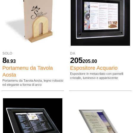
SOLO
DA
8
205
8.93
205.00
Portamenu da Tavola
Espositore Acquario
Aosta
Espositore in metacrilato con pannelli
cristallo, luminoso e appariscente
Portamenu da Tavola Aosta, legno robusto
ed elegante a forma di arco